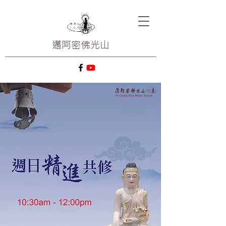
邁阿密
佛光山