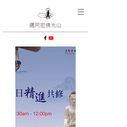
邁阿密
佛光山