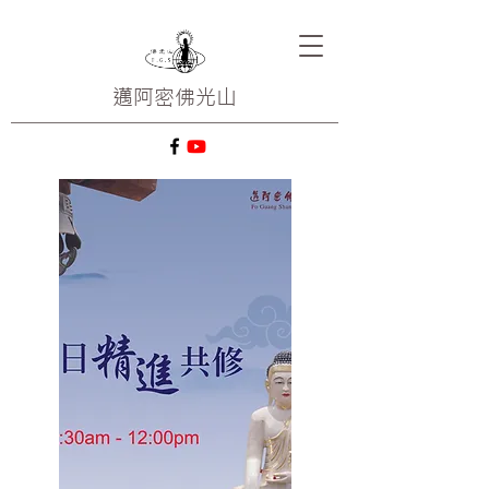
邁阿密
佛光山