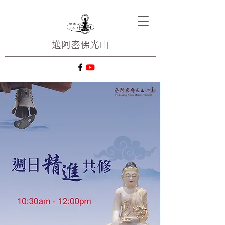
邁阿密
佛光山