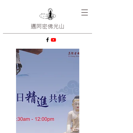
邁阿密
佛光山