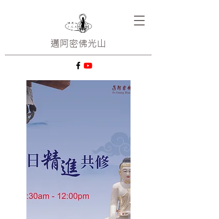
邁阿密
佛光山