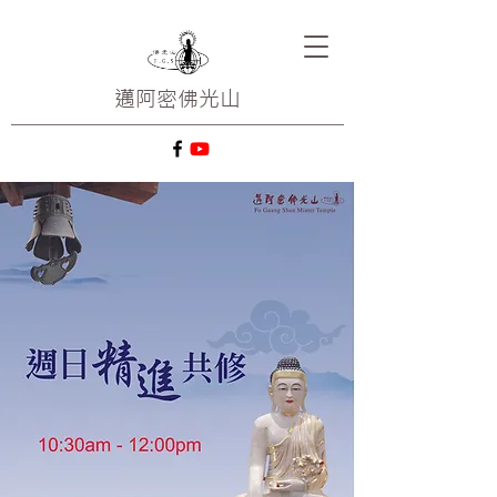
邁阿密
佛光山