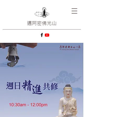
邁阿密
佛光山