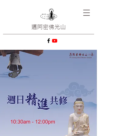
邁阿密
佛光山