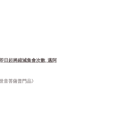
自即日起將縮減集會次數, 邁阿
華經觀世音菩薩普門品》