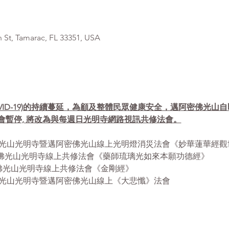
, Tamarac, FL 33351, USA
VID-19)的持續蔓延，為顧及整體民眾健康安全，邁阿密佛光山
會暫停, 將改為與每週日光明寺網路視訊共修法會。
- 12:30pm 佛光山光明寺暨邁阿密佛光山線上光明燈消災法會《妙華蓮
- 12:30pm 佛光山光明寺線上共修法會《藥師琉璃光如來本願功德經》
12:30pm 佛光山光明寺線上共修法會《金剛經》
 1:00pm 佛光山光明寺暨邁阿密佛光山線上《大悲懺》法會