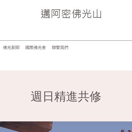
邁阿密
佛光山
佛光新聞
國際佛光會
聯繫我們
週日精進共修