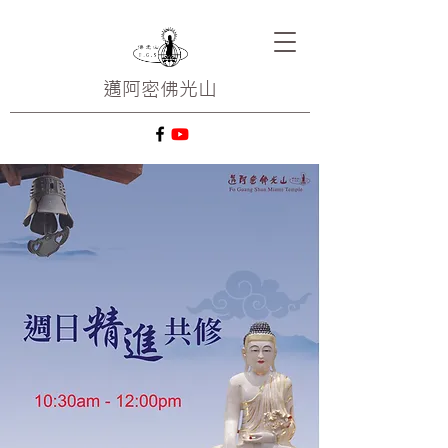
邁阿密
佛光山