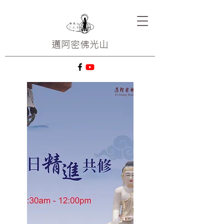
邁阿密
佛光山