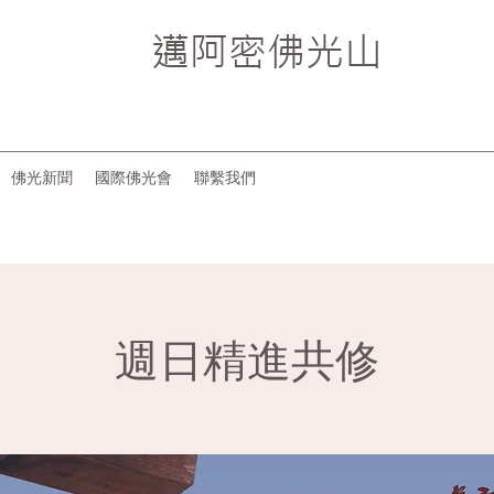
邁阿密
佛光山
佛光新聞
國際佛光會
聯繫我們
週日精進共修